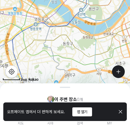
2km
이 주변 장소
0
개
오프메이트 앱에서 더 편하게 보세요.
앱 열기
지도
시야
검색
MY