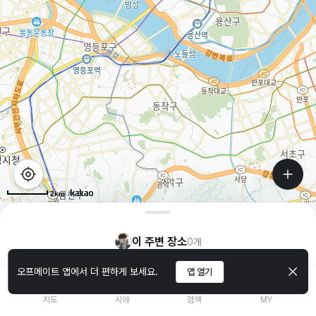
2km
이 주변 장소
0
개
오프메이트 앱에서 더 편하게 보세요.
앱 열기
지도
시야
검색
MY