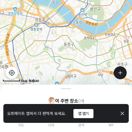
2km
이 주변 장소
0
개
오프메이트 앱에서 더 편하게 보세요.
앱 열기
지도
시야
검색
MY