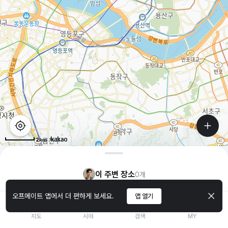
2km
이 주변 장소
0
개
오프메이트 앱에서 더 편하게 보세요.
앱 열기
지도
시야
검색
MY