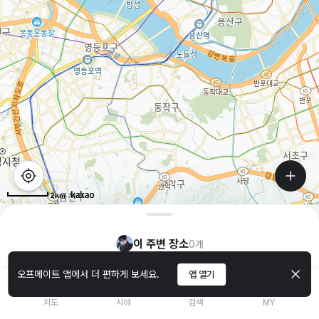
2km
이 주변 장소
0
개
오프메이트 앱에서 더 편하게 보세요.
앱 열기
지도
시야
검색
MY