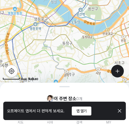
2km
이 주변 장소
0
개
오프메이트 앱에서 더 편하게 보세요.
앱 열기
지도
시야
검색
MY