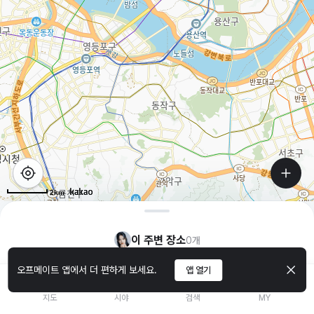
2km
이 주변 장소
0
개
오프메이트 앱에서 더 편하게 보세요.
앱 열기
지도
시야
검색
MY