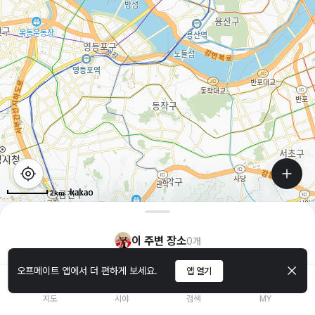
2km
이 주변 장소
0
개
오프메이트 앱에서 더 편하게 보세요.
앱 열기
지도
시야
검색
MY