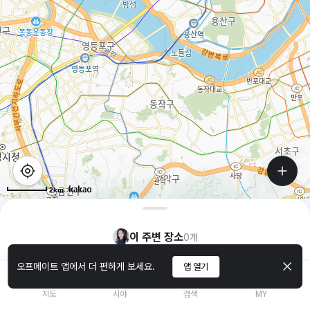
2km
이 주변 장소
0
개
오프메이트 앱에서 더 편하게 보세요.
앱 열기
지도
시야
검색
MY