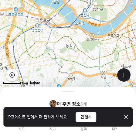
2km
이 주변 장소
0
개
오프메이트 앱에서 더 편하게 보세요.
앱 열기
지도
시야
검색
MY