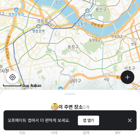
2km
이 주변 장소
0
개
오프메이트 앱에서 더 편하게 보세요.
앱 열기
지도
시야
검색
MY