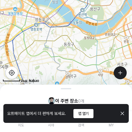
2km
이 주변 장소
0
개
오프메이트 앱에서 더 편하게 보세요.
앱 열기
지도
시야
검색
MY