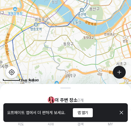
2km
이 주변 장소
0
개
오프메이트 앱에서 더 편하게 보세요.
앱 열기
지도
시야
검색
MY