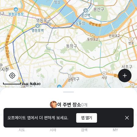
2km
이 주변 장소
0
개
오프메이트 앱에서 더 편하게 보세요.
앱 열기
지도
시야
검색
MY