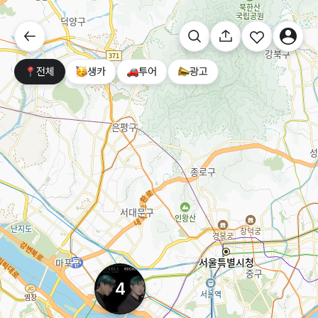
전체
생카
투어
광고
4