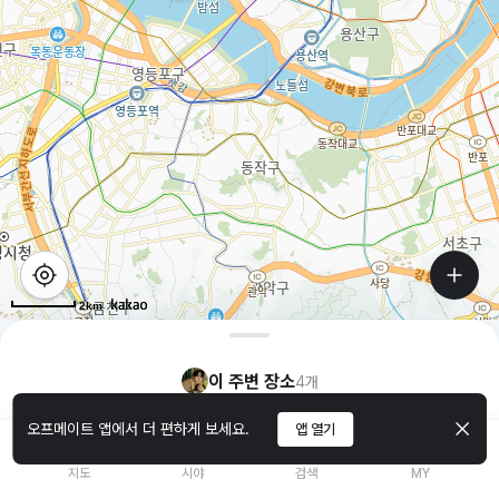
2km
이 주변 장소
4
개
오프메이트 앱에서 더 편하게 보세요.
앱 열기
생카
지도
시야
검색
MY
SECRET