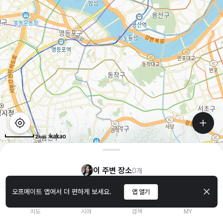
2km
이 주변 장소
0
개
오프메이트 앱에서 더 편하게 보세요.
앱 열기
지도
시야
검색
MY