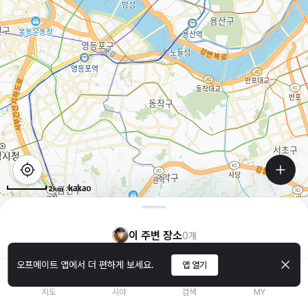
2km
이 주변 장소
0
개
오프메이트 앱에서 더 편하게 보세요.
앱 열기
지도
시야
검색
MY