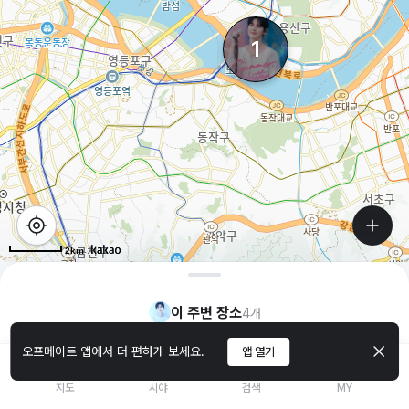
1
2km
이 주변 장소
4
개
오프메이트 앱에서 더 편하게 보세요.
앱 열기
생카
지도
시야
검색
MY
ON花