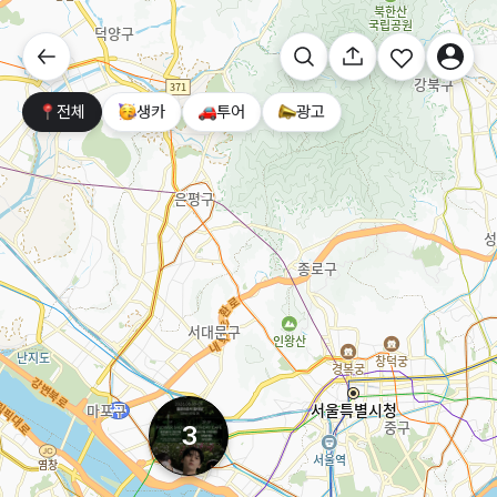
전체
생카
투어
광고
3