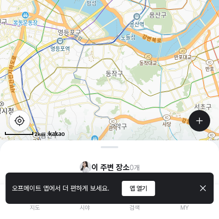
2km
이 주변 장소
0
개
오프메이트 앱에서 더 편하게 보세요.
앱 열기
지도
시야
검색
MY