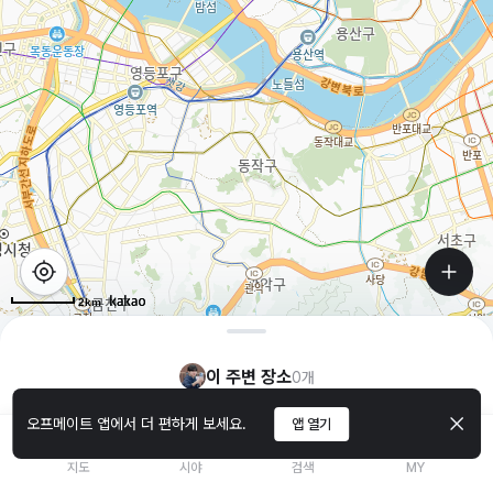
2km
이 주변 장소
0
개
오프메이트 앱에서 더 편하게 보세요.
앱 열기
지도
시야
검색
MY