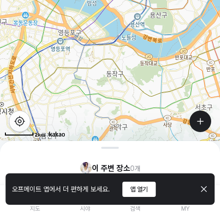
2km
이 주변 장소
0
개
오프메이트 앱에서 더 편하게 보세요.
앱 열기
지도
시야
검색
MY