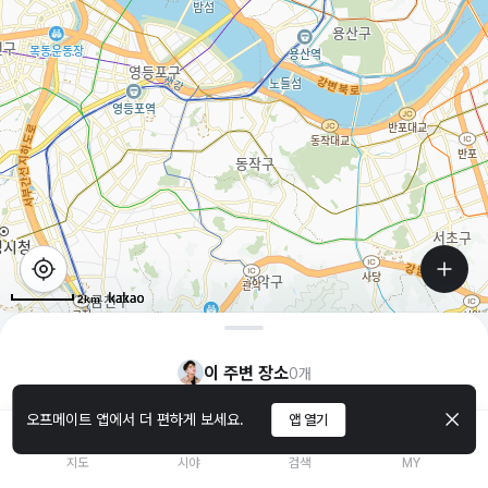
2km
이 주변 장소
0
개
오프메이트 앱에서 더 편하게 보세요.
앱 열기
지도
시야
검색
MY