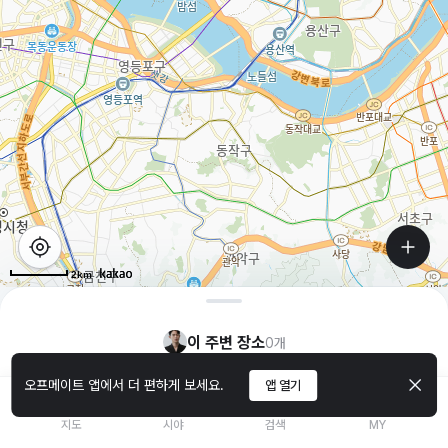
2km
이 주변 장소
0
개
오프메이트 앱에서 더 편하게 보세요.
앱 열기
지도
시야
검색
MY