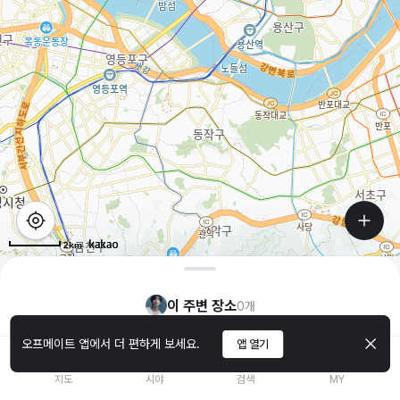
2km
이 주변 장소
0
개
오프메이트 앱에서 더 편하게 보세요.
앱 열기
지도
시야
검색
MY