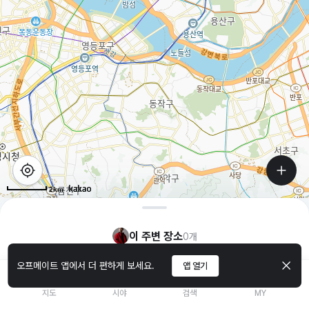
2km
이 주변 장소
0
개
오프메이트 앱에서 더 편하게 보세요.
앱 열기
지도
시야
검색
MY