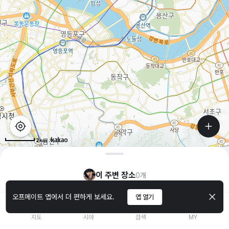
2km
이 주변 장소
0
개
오프메이트 앱에서 더 편하게 보세요.
앱 열기
지도
시야
검색
MY