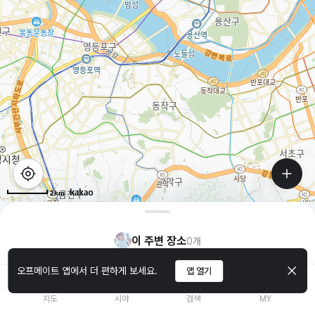
2km
이 주변 장소
0
개
오프메이트 앱에서 더 편하게 보세요.
앱 열기
지도
시야
검색
MY